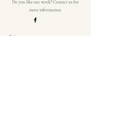
Do you like our work? Contact us for
more information.
Prénom
Nom de famille
E-mail
Message