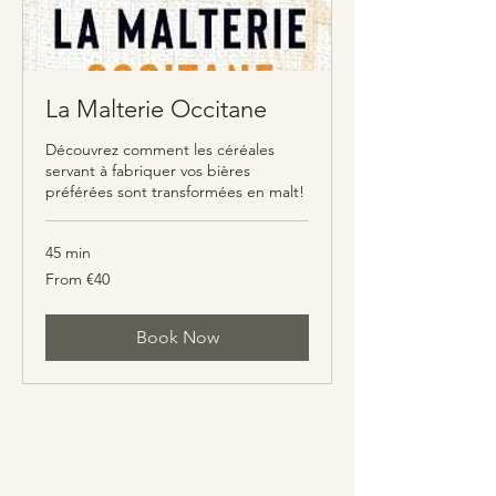
La Malterie Occitane
Découvrez comment les céréales
servant à fabriquer vos bières
préférées sont transformées en malt!
45 min
From
From €40
40
euros
Book Now