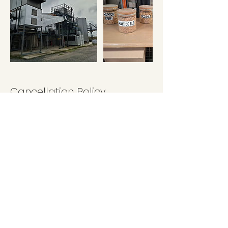
Cancellation Policy
Cancellations received less than 7 days before the
start of the course will be charged at 20 euros per
day, i.e. a total of 120 euros.
Contact Details
81370 Saint-Sulpice-la-Pointe, France
+33 6 60 18 53 83
cstourisme.france@gmail.com