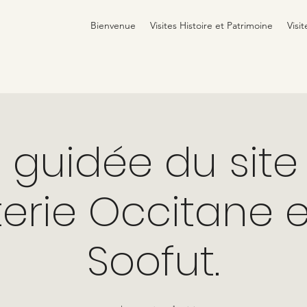
Bienvenue
Visites Histoire et Patrimoine
Visit
e guidée du site
erie Occitane 
Soofut.