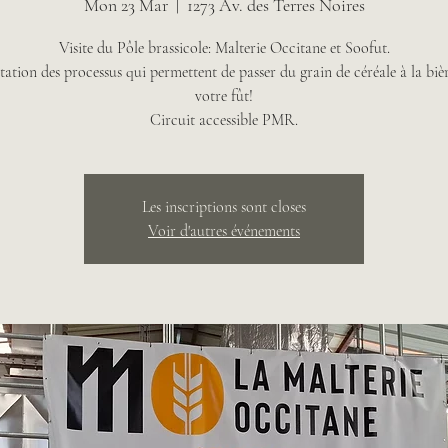
Mon 23 Mar
  |  
1273 Av. des Terres Noires
Visite du Pôle brassicole: Malterie Occitane et Soofut.
tation des processus qui permettent de passer du grain de céréale à la biè
votre fût!
Circuit accessible PMR.
Les inscriptions sont closes
Voir d'autres événements