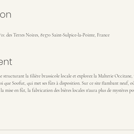
ion
 Av. des Terres Noires, 81370 Saint-Sulpice-la-Pointe, France
ent
 structurant la filière brassicole locale et explorez la Malterie Occitane, vé
i que Soofut, qui met ses fûts à disposition. Sur ce site flambant neuf, où
a mise en fût, la fabrication des bières locales n'aura plus de mystères po