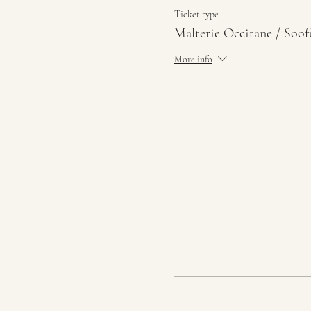
Ticket type
Malterie Occitane / Soof
More info