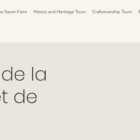
es Savoir-Faire
History and Heritage Tours
Craftsmanship Tours
 de la
et de