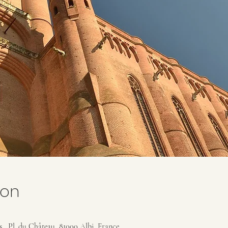
ion
es , Pl. du Château, 81000 Albi, France