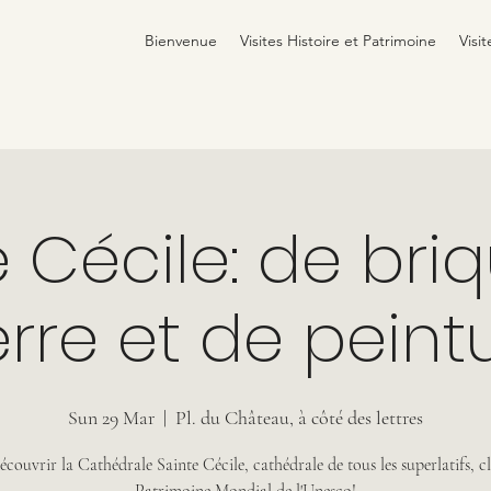
Bienvenue
Visites Histoire et Patrimoine
Visit
 Cécile: de bri
erre et de peintu
Sun 29 Mar
  |  
Pl. du Château, à côté des lettres
couvrir la Cathédrale Sainte Cécile, cathédrale de tous les superlatifs, c