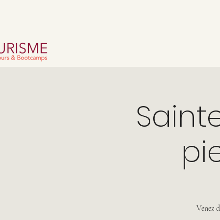
Sainte
pi
Venez dé