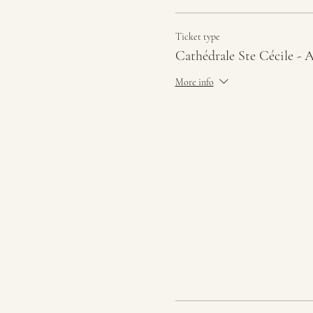
Ticket type
Cathédrale Ste Cécile - A
More info