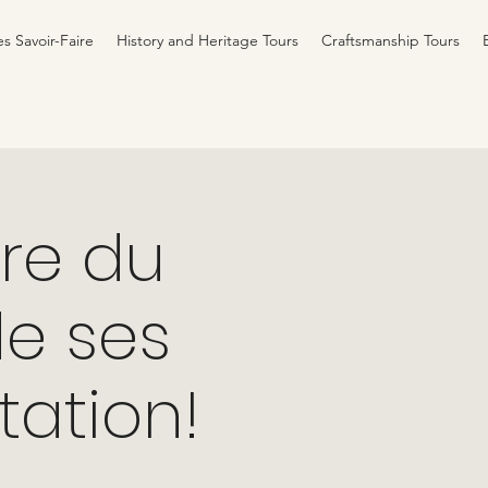
es Savoir-Faire
History and Heritage Tours
Craftsmanship Tours
ire du
de ses
tation!