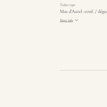
Ticket type
Mas d'Aurel -conf. / dégu
More info