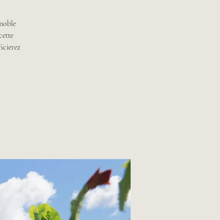
gnoble
cette
icierez