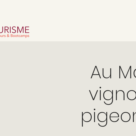
Au Ma
vigno
pigeon