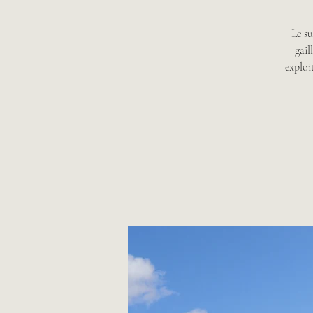
Le su
gail
exploi