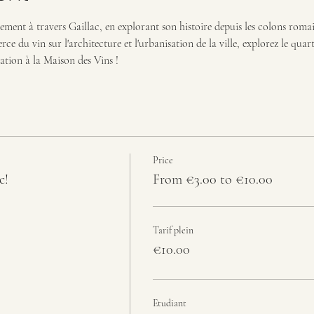
nt à travers Gaillac, en explorant son histoire depuis les colons romain
 du vin sur l'architecture et l'urbanisation de la ville, explorez le quart
tation à la Maison des Vins !
Price
c!
From €3.00 to €10.00
Tarif plein
€10.00
Etudiant