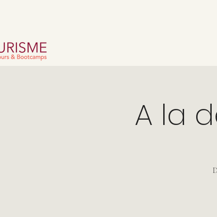
A la 
D