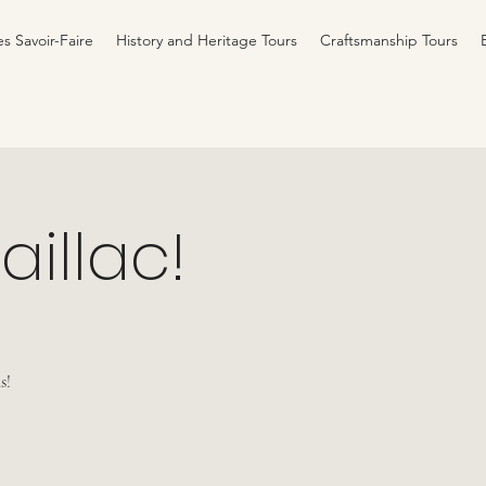
es Savoir-Faire
History and Heritage Tours
Craftsmanship Tours
illac!
s!