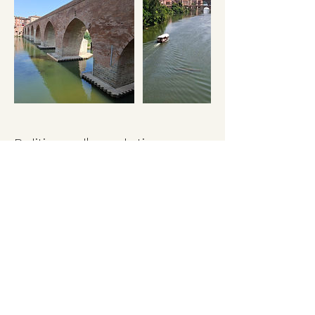
Politique d'annulation
Cancellations received less than 7 days before the
start of the course will be charged at 20 euros per
day, i.e. a total of 120 euros.
Coordonnées
81000 Albi, France
+33 6 60 18 53 83