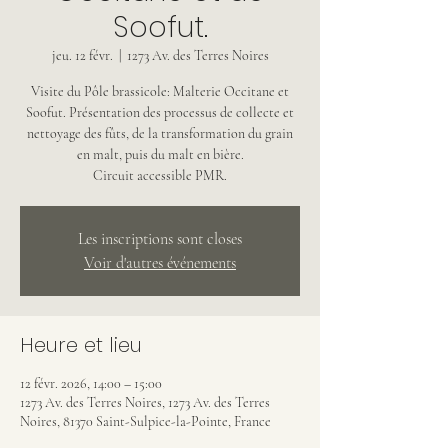
Soofut.
jeu. 12 févr.
  |  
1273 Av. des Terres Noires
Visite du Pôle brassicole: Malterie Occitane et
Soofut. Présentation des processus de collecte et
nettoyage des fûts, de la transformation du grain
en malt, puis du malt en bière.
Circuit accessible PMR.
Les inscriptions sont closes
Voir d'autres événements
Heure et lieu
12 févr. 2026, 14:00 – 15:00
1273 Av. des Terres Noires, 1273 Av. des Terres
Noires, 81370 Saint-Sulpice-la-Pointe, France