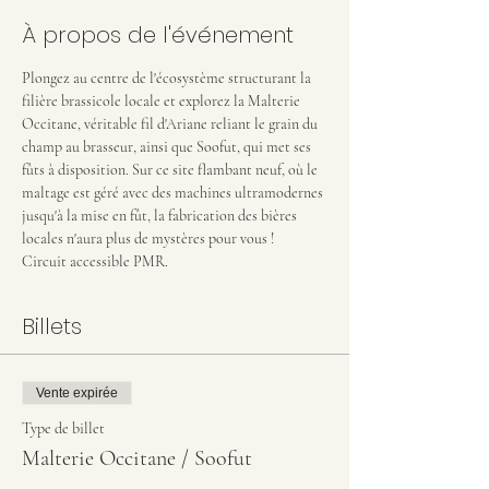
À propos de l'événement
Plongez au centre de l'écosystème structurant la 
filière brassicole locale et explorez la Malterie 
Occitane, véritable fil d'Ariane reliant le grain du 
champ au brasseur, ainsi que Soofut, qui met ses 
fûts à disposition. Sur ce site flambant neuf, où le 
maltage est géré avec des machines ultramodernes 
jusqu'à la mise en fût, la fabrication des bières 
locales n'aura plus de mystères pour vous !
Circuit accessible PMR.
Billets
Vente expirée
Type de billet
Malterie Occitane / Soofut