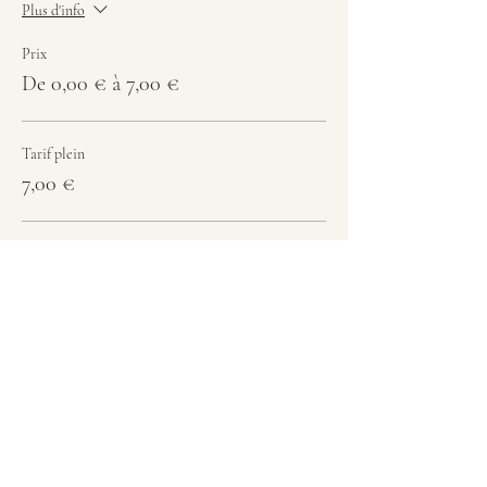
Plus d'info
Prix
De 0,00 € à 7,00 €
Tarif plein
7,00 €
Etudiant
5,00 €
Enfant -12 ans
0,00 €