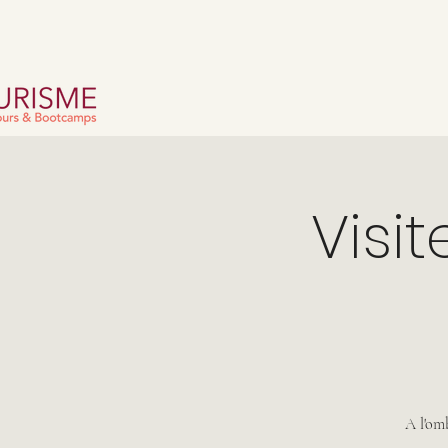
Visit
A l'omb