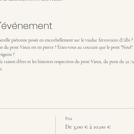
l'événement
relle piétonne posée en encorbellement sur le viaduc ferroviaire d'Albi ? 
se du pont Vieux est en pierre ? Étiez-vous au courant que le pont "Neuf" n
igeois ?
 raison d'être et les histoires respectives du pont Vieux, du pont du 22 A
i.
Prix
De 3,00 € à 10,00 €