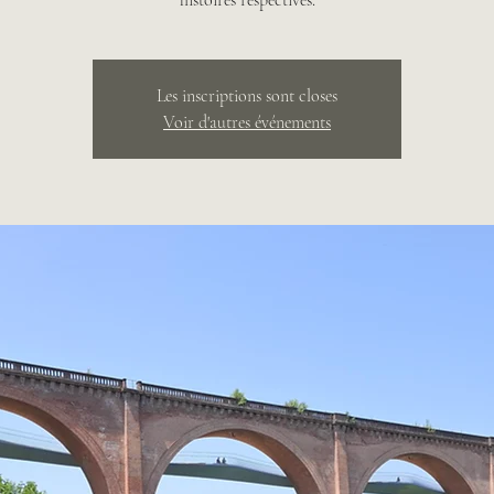
histoires respectives.
Les inscriptions sont closes
Voir d'autres événements