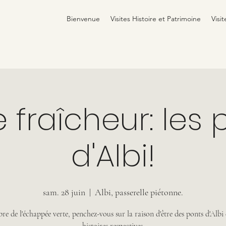
Bienvenue
Visites Histoire et Patrimoine
Visit
e fraîcheur: les
d'Albi!
sam. 28 juin
  |  
Albi, passerelle piétonne.
re de l'échappée verte, penchez-vous sur la raison d'être des ponts d'Albi 