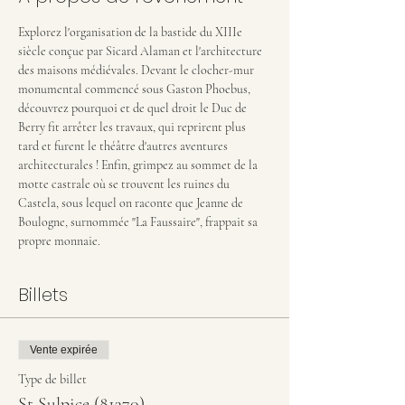
Explorez l'organisation de la bastide du XIIIe 
siècle conçue par Sicard Alaman et l'architecture 
des maisons médiévales. Devant le clocher-mur 
monumental commencé sous Gaston Phoebus, 
découvrez pourquoi et de quel droit le Duc de 
Berry fit arrêter les travaux, qui reprirent plus 
tard et furent le théâtre d'autres aventures 
architecturales ! Enfin, grimpez au sommet de la 
motte castrale où se trouvent les ruines du 
Castela, sous lequel on raconte que Jeanne de 
Boulogne, surnommée "La Faussaire", frappait sa 
propre monnaie.
Billets
Vente expirée
Type de billet
St Sulpice (81370)