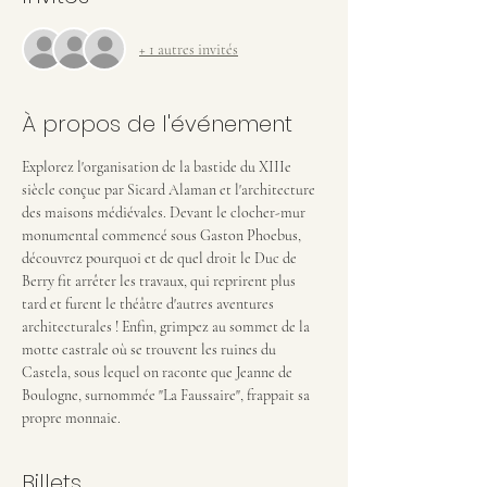
+ 1 autres invités
À propos de l'événement
Explorez l'organisation de la bastide du XIIIe 
siècle conçue par Sicard Alaman et l'architecture 
des maisons médiévales. Devant le clocher-mur 
monumental commencé sous Gaston Phoebus, 
découvrez pourquoi et de quel droit le Duc de 
Berry fit arrêter les travaux, qui reprirent plus 
tard et furent le théâtre d'autres aventures 
architecturales ! Enfin, grimpez au sommet de la 
motte castrale où se trouvent les ruines du 
Castela, sous lequel on raconte que Jeanne de 
Boulogne, surnommée "La Faussaire", frappait sa 
propre monnaie.
Billets