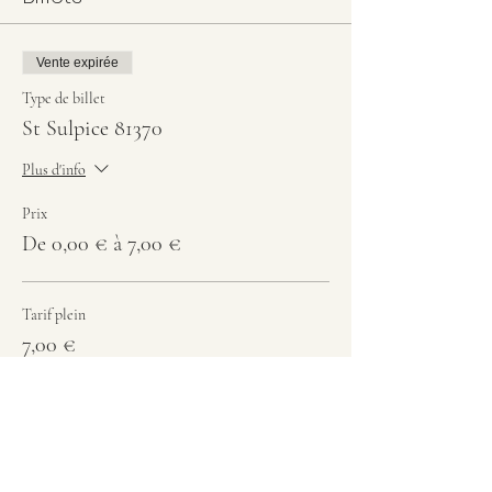
Vente expirée
Type de billet
St Sulpice 81370
Plus d'info
Prix
De 0,00 € à 7,00 €
Tarif plein
7,00 €
Col., lyc., étudiant
5,00 €