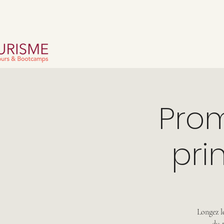
Pro
pri
Longez l