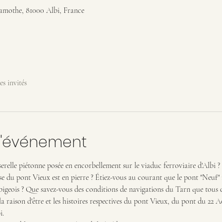
Lamothe, 81000 Albi, France
es invités
l'événement
relle piétonne posée en encorbellement sur le viaduc ferroviaire d'Albi ? 
se du pont Vieux est en pierre ? Étiez-vous au courant que le pont "Neuf" n
bigeois ? Que savez-vous des conditions de navigations du Tarn que tous
 raison d'être et les histoires respectives du pont Vieux, du pont du 22 A
i.