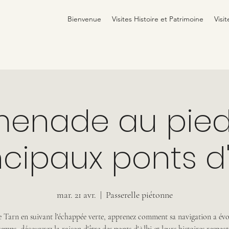
Bienvenue
Visites Histoire et Patrimoine
Visit
menade au pied
ncipaux ponts d'
mar. 21 avr.
  |  
Passerelle piétonne
e Tarn en suivant l'échappée verte, apprenez comment sa navigation a évol