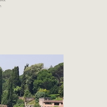
ives.
e.