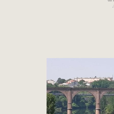
du t
A