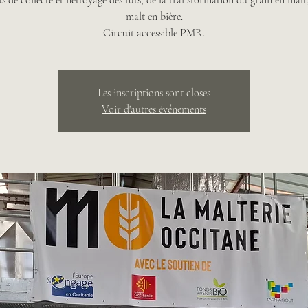
s de collecte et nettoyage des fûts, de la transformation du grain en malt
malt en bière.
Circuit accessible PMR.
Les inscriptions sont closes
Voir d'autres événements