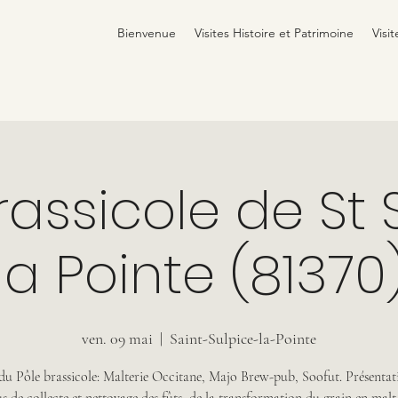
Bienvenue
Visites Histoire et Patrimoine
Visit
rassicole de St 
la Pointe (81370
ven. 09 mai
  |  
Saint-Sulpice-la-Pointe
 du Pôle brassicole: Malterie Occitane, Majo Brew-pub, Soofut. Présentat