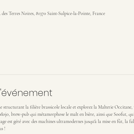
. des Terres Noires, 81370 Saint-Sulpice-la-Pointe, France
l'événement
 structurant la filière brassicole locale et explorez la Malterie Occitane, vé
Mojo, brew-pub qui métamorphose le malt en bière, ainsi que Soofut, qui m
age est géré avec des machines ultramodernes jusqu'à la mise en fût, la fab
s !