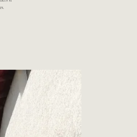
iers si
es.