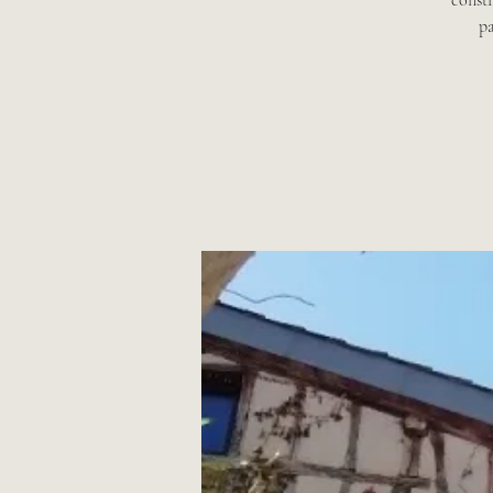
constr
pa