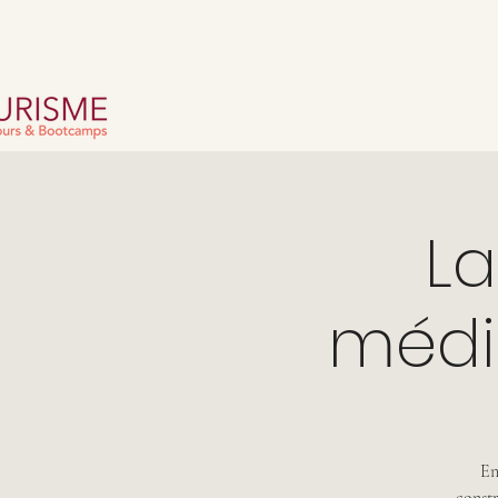
La
médié
En