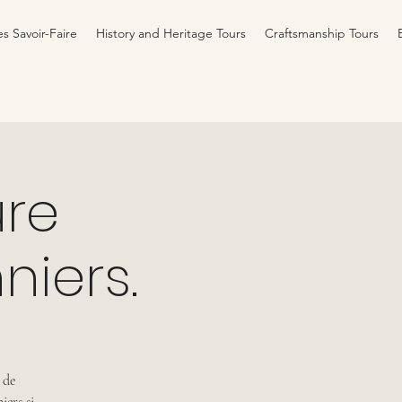
es Savoir-Faire
History and Heritage Tours
Craftsmanship Tours
ure
niers.
 de