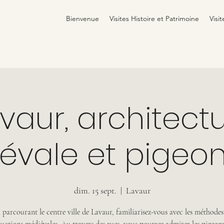
Bienvenue
Visites Histoire et Patrimoine
Visit
vaur, architect
vale et pigeon
dim. 15 sept.
  |  
Lavaur
 parcourant le centre ville de Lavaur, familiarisez-vous avec les méthodes