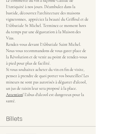
Le commerce du vin a façonné Gaillac de 
l'Antiquité à nos jours. Déambulez dans la 
bastide, découvrez l'architecture des maisons 
vigneronnes,  appréciez la beauté du Griffoul et de 
l'Abbatiale St Michel. Terminez ce moment hors 
du temps par une dégustation à la Maison des 
Vins.
Rendez-vous devant l'Abbatiale Saint Michel.
Nous vous recommandons de vous garer place de 
la Révolution et de venir au point de rendez-vous 
à pied pour plus de facilité.
Si vous souhaitez acheter du vin en fin de visite, 
pensez à prendre de quoi porter vos bouteilles! Les 
mineurs ne sont pas autorisés à déguster d'alcool, 
un jus de raisin leur sera proposé à la place.
Attention
! L'abus d'alcool est dangereux pour la 
santé.
Billets