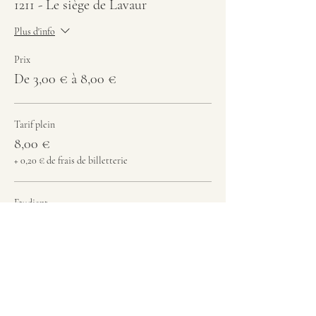
1211 - Le siège de Lavaur
Plus d'info
Prix
De 3,00 € à 8,00 €
Tarif plein
8,00 €
+ 0,20 € de frais de billetterie
Etudiant
6,00 €
+ 0,15 € de frais de billetterie
Enfant - 12 ans / handicaps
3,00 €