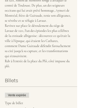
En 1211, Simon de Montfort songe à attaquer le 
comté de Toulouse. De plus, un des seigneurs 
occitans qui lui avait prêté hommage, Aymeri de 
Montréal, frère de Guiraude, renie son allégeance, 
se révolte et se réfugie à Lavaur. 
Revivez sur place le déroulement du siège de 
Lavaur de 1211, l'un des épisodes les plus célèbres 
de la croisade albigeoise : découvrez ce qu'était la 
ville à l'époque, qui étaient les Cathares, 
comment Dame Guiraude défendit farouchement 
sa cité jusqu'à sa capture, et les transformations 
qui s'ensuivirent.
Rdv à l'entrée de la place du Plô, côté impasse du 
plô.
Billets
Vente expirée
Type de billet